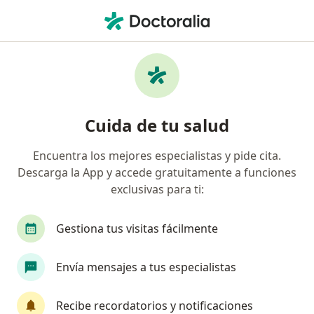
Men
Traumatólogo Y Ortopedista • Surco, Lima
Filtros
Seguro:
Sanitas EPS
Traumatólogos y ortopedistas
Cuida de tu salud
recomendados de Sanitas EPS en Surco
Encuentra los mejores especialistas y pide cita.
Descarga la App y accede gratuitamente a funciones
exclusivas para ti:
Gestiona tus visitas fácilmente
Envía mensajes a tus especialistas
Dr. Héctor Pando Sánchez
·
Ver más
Traumatólogo y ortopedista
Recibe recordatorios y notificaciones
11 opinión