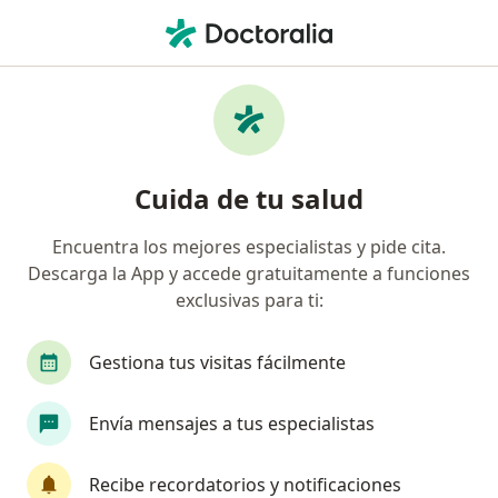
Men
Contractura Muscular • Surco, Lima
Filtros
• 1
Seguro
Mapa
Especialistas en Contractura muscular en
Cuida de tu salud
Surco
Encuentra los mejores especialistas y pide cita.
Descarga la App y accede gratuitamente a funciones
¿Qué especialidad estás buscando?
exclusivas para ti:
Traumatólogo y Ortopedista
Especialista en M
Gestiona tus visitas fácilmente
Envía mensajes a tus especialistas
Recibe recordatorios y notificaciones