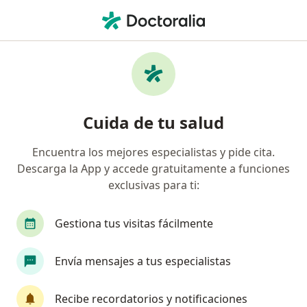
Men
Ginecólogo • Surco, Lima
Filtros
Seguro:
Sanitas EPS
Ginecólogos recomendados de Sanitas EPS
Cuida de tu salud
en Surco
Encuentra los mejores especialistas y pide cita.
Descarga la App y accede gratuitamente a funciones
exclusivas para ti:
Gestiona tus visitas fácilmente
Envía mensajes a tus especialistas
Dr. Daniel Paul Lindo Gutarra
·
Ver más
Ginecólogo
Recibe recordatorios y notificaciones
194 opinión