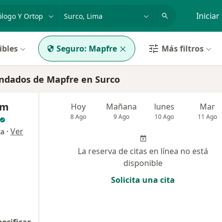
dad, enfermedad o nombre
p. ej. Lima
Iniciar
ibles
Seguro:
Mapfre
Más filtros
ndados de Mapfre en Surco
am
Hoy
Mañana
lunes
Mar
8 Ago
9 Ago
10 Ago
11 Ago
·
Ver
ta
La reserva de citas en línea no está
disponible
Solicita una cita