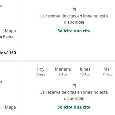
ta
La reserva de citas en línea no está
disponible
go de Surco, Lima
•
Mapa
Solicita una cita
an Pedro
e s/ 150
Hoy
Mañana
lunes
Mar
8 Ago
9 Ago
10 Ago
11 Ago
ta
La reserva de citas en línea no está
disponible
carilla, Surco
•
Mapa
Solicita una cita