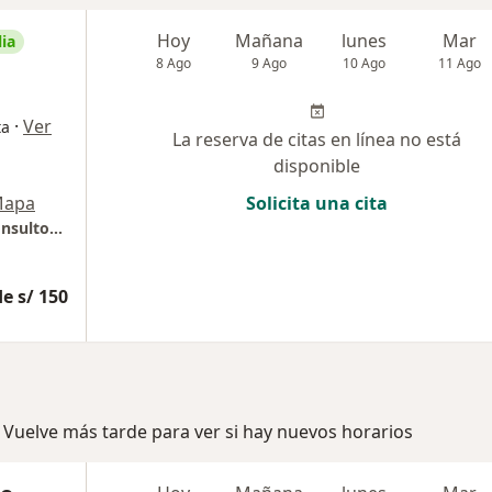
Hoy
Mañana
lunes
Mar
ia
8 Ago
9 Ago
10 Ago
11 Ago
·
Ver
ta
La reserva de citas en línea no está
disponible
apa
Solicita una cita
Traumatología a tu alcance - Atención en Consultorio y Visita a Domicilio
e s/ 150
 Vuelve más tarde para ver si hay nuevos horarios