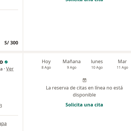
S/ 300
o
Hoy
Mañana
lunes
Mar
8 Ago
9 Ago
10 Ago
11 Ago
·
Ver
ta
La reserva de citas en línea no está
disponible
Solicita una cita
3
apa