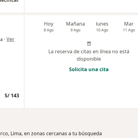
pecificar
Hoy
Mañana
lunes
Mar
8 Ago
9 Ago
10 Ago
11 Ago
·
Ver
ta
La reserva de citas en línea no está
disponible
Solicita una cita
S/ 143
urco, Lima, en zonas cercanas a tu búsqueda