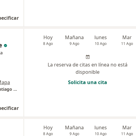
pecificar
Hoy
Mañana
lunes
Mar
e
8 Ago
9 Ago
10 Ago
11 Ago
ta
La reserva de citas en línea no está
disponible
Mapa
Solicita una cita
Clínica Padre Luis Tezza - Av. El Polo 570, Santiago de Surco
pecificar
Hoy
Mañana
lunes
Mar
8 Ago
9 Ago
10 Ago
11 Ago