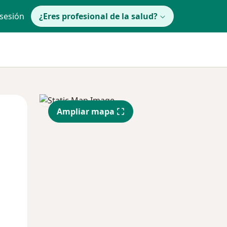
 sesión
¿Eres profesional de la salud?
Mié
Jue
Vie
Ampliar mapa
12 Ago
13 Ago
14 Ago