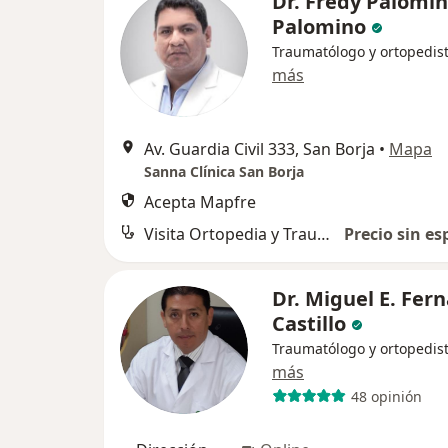
Dr. Fredy Palomi
Palomino
Traumatólogo y ortopedis
más
Av. Guardia Civil 333, San Borja
•
Mapa
Sanna Clínica San Borja
Acepta Mapfre
Visita Ortopedia y Traumatología
Precio sin es
Dr. Miguel E. Fer
Castillo
Traumatólogo y ortopedis
más
48 opinión