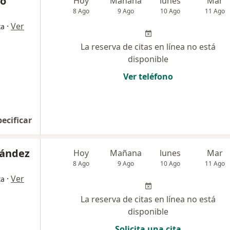
no
Hoy
Mañana
lunes
Mar
8 Ago
9 Ago
10 Ago
11 Ago
·
Ver
ta
La reserva de citas en línea no está
disponible
Ver teléfono
pecificar
nández
Hoy
Mañana
lunes
Mar
8 Ago
9 Ago
10 Ago
11 Ago
·
Ver
ta
La reserva de citas en línea no está
disponible
Solicita una cita