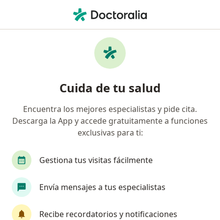
Men
Traumatólogo Y Ortopedista • Surco, Lima
Filtros
Seguro:
La Positiva
Traumatólogos y ortopedistas
Cuida de tu salud
recomendados de La Positiva en Surco
Encuentra los mejores especialistas y pide cita.
Descarga la App y accede gratuitamente a funciones
exclusivas para ti:
Gestiona tus visitas fácilmente
Envía mensajes a tus especialistas
Dr. Richar Abraham Requena Cornejo
·
Ver más
Traumatólogo y ortopedista
Recibe recordatorios y notificaciones
30 opinión