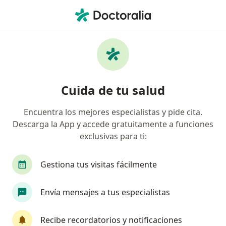
Men
Esguinces De Dedos • Surco, Lima
Filtros
• 1
Seguro
Mapa
Especialistas en Esguinces de dedos en
Cuida de tu salud
Surco
Encuentra los mejores especialistas y pide cita.
Descarga la App y accede gratuitamente a funciones
¿Qué especialidad estás buscando?
exclusivas para ti:
Traumatólogo y Ortopedista
Ginecólogo
Gestiona tus visitas fácilmente
Envía mensajes a tus especialistas
Recibe recordatorios y notificaciones