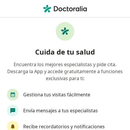
Men
Lesiones Del Hombro • Surco, Lima
Filtros
• 1
Seguro
Mapa
Especialistas en Lesiones del Hombro en
Cuida de tu salud
Surco
Encuentra los mejores especialistas y pide cita.
Descarga la App y accede gratuitamente a funciones
¿Qué especialidad estás buscando?
exclusivas para ti:
Traumatólogo y Ortopedista
Anestesiólogo
Gestiona tus visitas fácilmente
Envía mensajes a tus especialistas
Recibe recordatorios y notificaciones