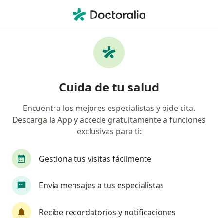
Men
Lesiones Y Enfermedades De La Muñeca • Surco, Lima
Filtros
• 1
Seguro
Mapa
Especialistas en Lesiones y enfermedades
Cuida de tu salud
de la muñeca en Surco
Encuentra los mejores especialistas y pide cita.
Descarga la App y accede gratuitamente a funciones
¿Qué especialidad estás buscando?
exclusivas para ti:
Traumatólogo y Ortopedista
Cirujano plástico
Gestiona tus visitas fácilmente
Envía mensajes a tus especialistas
Recibe recordatorios y notificaciones