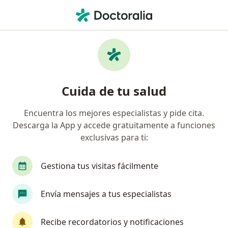
Men
Luxación Acromioclavicular • Surco, Lima
Filtros
• 1
Seguro
Mapa
Especialistas en Luxación acromioclavicular
Cuida de tu salud
en Surco
Encuentra los mejores especialistas y pide cita.
Descarga la App y accede gratuitamente a funciones
¿Qué especialidad estás buscando?
exclusivas para ti:
Traumatólogo y Ortopedista
Médico del Depor
Gestiona tus visitas fácilmente
Envía mensajes a tus especialistas
Recibe recordatorios y notificaciones