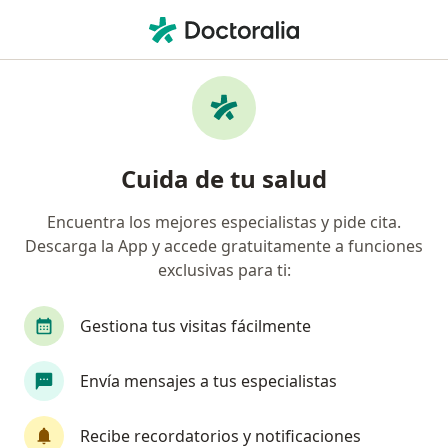
Men
Lumbalgia • Surco, Lima
Filtros
• 1
Seguro
Mapa
Especialistas en Lumbalgia en Surco
Cuida de tu salud
Encuentra los mejores especialistas y pide cita.
¿Qué especialidad estás buscando?
Descarga la App y accede gratuitamente a funciones
Traumatólogo y Ortopedista
Especialista en M
exclusivas para ti:
Gestiona tus visitas fácilmente
Envía mensajes a tus especialistas
Recibe recordatorios y notificaciones