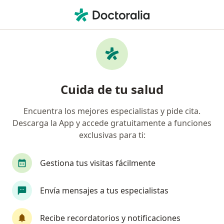
Men
Lesiones Y Enfermedades De La Rodilla • Surco, Lima
Filtros
• 1
Seguro
Mapa
Especialistas en Lesiones y enfermedades
Cuida de tu salud
de la rodilla en Surco
Encuentra los mejores especialistas y pide cita.
Descarga la App y accede gratuitamente a funciones
¿Qué especialidad estás buscando?
exclusivas para ti:
Traumatólogo y Ortopedista
Anestesiólogo
Gestiona tus visitas fácilmente
Envía mensajes a tus especialistas
Recibe recordatorios y notificaciones