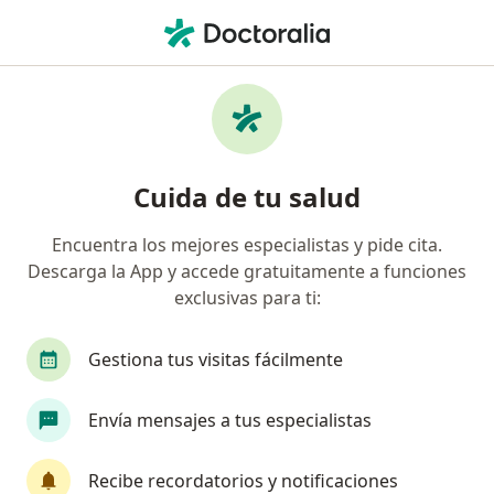
Men
Lesiones Y Enfermedades De Las Manos • Surco, Lima
Filtros
• 1
Seguro
Mapa
Especialistas en Lesiones y enfermedades
Cuida de tu salud
de las manos en Surco
Encuentra los mejores especialistas y pide cita.
Descarga la App y accede gratuitamente a funciones
¿Qué especialidad estás buscando?
exclusivas para ti:
Traumatólogo y Ortopedista
Ginecólogo
Gestiona tus visitas fácilmente
Envía mensajes a tus especialistas
Recibe recordatorios y notificaciones