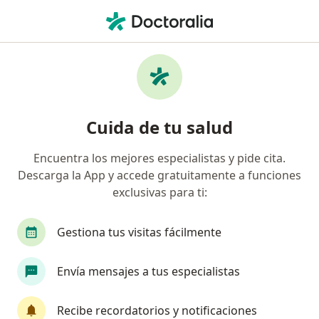
Men
Visitas Sucesivas Neurología • Cusco, Cusco
Filtros
• 1
Seguro
Mapa
Especialistas en Visitas sucesivas
Cuida de tu salud
Neurología Cusco
Encuentra los mejores especialistas y pide cita.
Descarga la App y accede gratuitamente a funciones
¿Qué especialidad estás buscando?
exclusivas para ti:
Neurólogo
Gestiona tus visitas fácilmente
Envía mensajes a tus especialistas
Recibe recordatorios y notificaciones