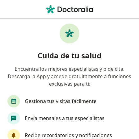
Men
Eco-Doppler Transcraneal • Cusco, Cusco
Filtros
• 1
Seguro
Mapa
Especialistas en Eco-Doppler transcraneal
Cuida de tu salud
Cusco
Encuentra los mejores especialistas y pide cita.
Descarga la App y accede gratuitamente a funciones
¿Qué especialidad estás buscando?
exclusivas para ti:
Neurólogo
Médico general
Gestiona tus visitas fácilmente
Envía mensajes a tus especialistas
Recibe recordatorios y notificaciones