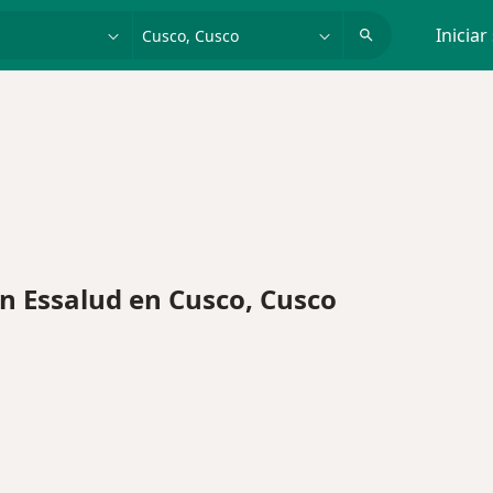
dad, enfermedad o nombre
p. ej. Lima
Iniciar
 Essalud en Cusco, Cusco