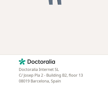
Contacto
Doctoralia - Página de inicio
Doctoralia Internet SL
C/ Josep Pla 2 - Building B2, floor 13
08019 Barcelona, Spain