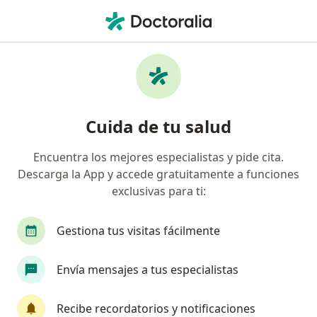
Men
Cirujano General • Cusco, Cusco
Filtros
Mapa
Cirujanos generales en Cusco
Cuida de tu salud
Encuentra los mejores especialistas y pide cita.
Descarga la App y accede gratuitamente a funciones
exclusivas para ti:
Gestiona tus visitas fácilmente
Dr. Armando Huaman Naula
Envía mensajes a tus especialistas
Cirujano general, Cirujano oncólogo, Oncólogo
1 opinión
Recibe recordatorios y notificaciones