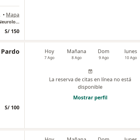
Sauna Oasis), Cusco
•
Mapa
Consultorio Privado - Centro Especializado Neurología Cusco
S/ 150
O Pardo
Hoy
Mañana
Dom
lunes
7 Ago
8 Ago
9 Ago
10 Ago
La reserva de citas en línea no está
disponible
Mostrar perfil
S/ 100
Hoy
Mañana
Dom
lunes