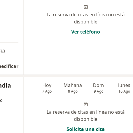
La reserva de citas en línea no está
disponible
Ver teléfono
pa
pecificar
ndia
Hoy
Mañana
Dom
lunes
7 Ago
8 Ago
9 Ago
10 Ago
go
La reserva de citas en línea no está
disponible
Solicita una cita