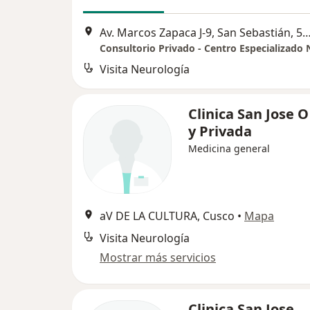
Av. Marcos Zapaca J-9, San Sebastián, 5to paradero costado Centro de Salud San Sebastián (Frente a 
Visita Neurología
Clinica San Jose 
y Privada
Medicina general
aV DE LA CULTURA, Cusco
•
Mapa
Visita Neurología
Mostrar más servicios
Clinica San Jose