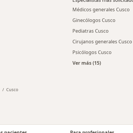
Especialistas más solicitad
Médicos generales Cusco
Ginecólogos Cusco
Pediatras Cusco
Cirujanos generales Cusco
Psicólogos Cusco
Ver más (15)
ios en Cusco
Más en esta categor
Cusco
ambiar de ciudad
os pacientes
Para profesionales