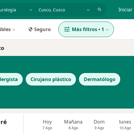
dad, enfermedad o nombre
p. ej. Lima
Iniciar
ibles
Seguro
Más filtros
•
1
co
lergista
Cirujano plástico
Dermatólogo
Oré
Hoy
Mañana
Dom
lunes
7 Ago
8 Ago
9 Ago
10 Ago