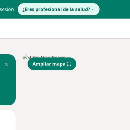
 sesión
¿Eres profesional de la salud?
Ampliar mapa
Mar
Mié
Jue
11 Ago
12 Ago
13 Ago