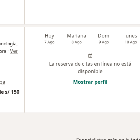
Hoy
Mañana
Dom
lunes
7 Ago
8 Ago
9 Ago
10 Ago
unología,
·
Ver
ora
La reserva de citas en línea no está
disponible
pa
Mostrar perfil
e s/ 150