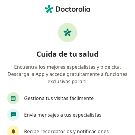
Men
Artroplastia De Cadera • Cusco, Cusco
Filtros
• 1
Seguro
Mapa
Especialistas en Artroplastia de cadera
Cuida de tu salud
Cusco
Encuentra los mejores especialistas y pide cita.
Descarga la App y accede gratuitamente a funciones
¿Qué especialidad estás buscando?
exclusivas para ti:
Traumatólogo y Ortopedista
Médico general
Gestiona tus visitas fácilmente
Envía mensajes a tus especialistas
Recibe recordatorios y notificaciones