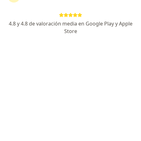
José Romero
4.8 y 4.8 de valoración media en Google Play y Apple
Neurofisiólogo clínico, Neurólogo
Store
Chorrillos
Agendar cita
Jose Centeno Arispe
Neurólogo
Yanahuara
Agendar cita
Milka Malena Prentice Mori
Neurólogo
Tarapoto
Agendar cita