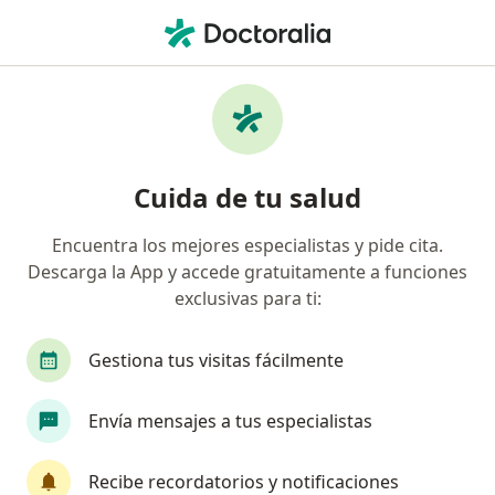
Men
¿Qué estás buscando?
Página De Inicio
Servicios
Consulta Neurológica
Consulta neurológica -
Cuida de tu salud
Información, expertos y
preguntas frecuentes
Encuentra los mejores especialistas y pide cita.
Descarga la App y accede gratuitamente a funciones
exclusivas para ti:
Gestiona tus visitas fácilmente
Información
Envía mensajes a tus especialistas
Expertos en consulta neurológica
Recibe recordatorios y notificaciones