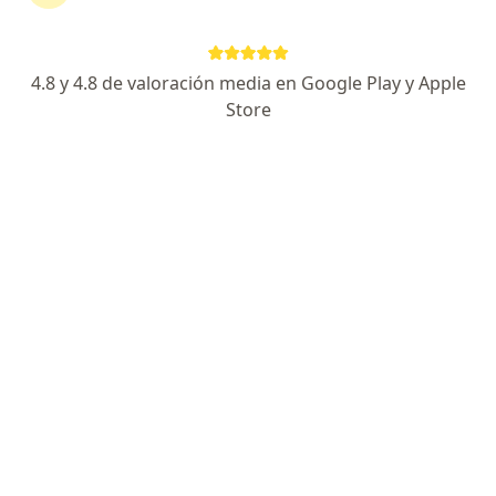
extremidades
4.8 y 4.8 de valoración media en Google Play y Apple
Marcelo Fausto Espinoza Retuerto
Store
Neurólogo
Los Olivos
Agendar cita
José Romero
Neurofisiólogo clínico, Neurólogo
Chorrillos
Agendar cita
Luis Alberto Chirinos Malaga
Neurólogo
Lima