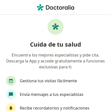
Men
¿Qué estás buscando?
Página De Inicio
Servicios
Electromiografía De Cuatro Extremidades
Electromiografía de cuatro
Cuida de tu salud
extremidades - Información,
Encuentra los mejores especialistas y pide cita.
expertos y preguntas frecuentes
Descarga la App y accede gratuitamente a funciones
exclusivas para ti:
Gestiona tus visitas fácilmente
Información
Envía mensajes a tus especialistas
Expertos en electromiografía de cuatro
Recibe recordatorios y notificaciones