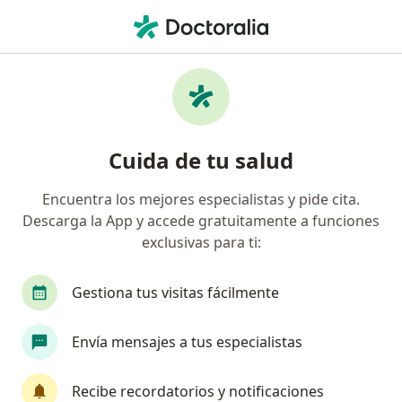
Men
Protecta Security • Cusco, Cusco
Página De Inicio
Cusco
Protecta Security
Cuida de tu salud
Encuentra los mejores especialistas y pide cita.
Descarga la App y accede gratuitamente a funciones
exclusivas para ti:
Gestiona tus visitas fácilmente
Envía mensajes a tus especialistas
Recibe recordatorios y notificaciones