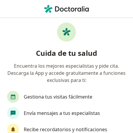
Men
¿Qué estás buscando?
Página De Inicio
Servicios
Visitas Sucesivas Neurología
Visitas sucesivas neurología -
Cuida de tu salud
Información, expertos y
Encuentra los mejores especialistas y pide cita.
preguntas frecuentes
Descarga la App y accede gratuitamente a funciones
exclusivas para ti:
Gestiona tus visitas fácilmente
Información
Envía mensajes a tus especialistas
Expertos en visitas sucesivas neurología
Recibe recordatorios y notificaciones