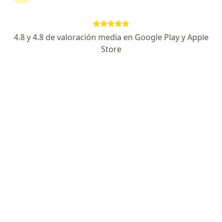
Marcelo Fausto Espinoza Retuerto
4.8 y 4.8 de valoración media en Google Play y Apple
Store
Neurólogo
Los Olivos
Agendar cita
David Lira Mamani
Neurólogo, Especialista en salud pública
Lince
Agendar cita
César Soto Saenz
Neurólogo
Cercado de Lima