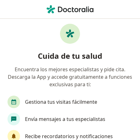
Men
Potenciales Evocados Auditivos • Cusco, Cusco
Filtros
• 1
Seguro
Mapa
Especialistas en Potenciales evocados
Cuida de tu salud
auditivos Cusco
Encuentra los mejores especialistas y pide cita.
Descarga la App y accede gratuitamente a funciones
¿Qué especialidad estás buscando?
exclusivas para ti:
Neurólogo
Médico general
Otorrino
Gestiona tus visitas fácilmente
Envía mensajes a tus especialistas
Recibe recordatorios y notificaciones