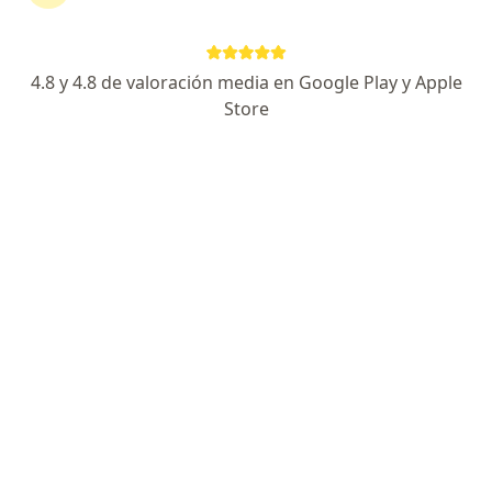
Consulta médica especializada
Visita Medicina Interna
Precio sin especificar
Este especialista no ofrece reserva de cita en línea en esta dirección.
4.8 y 4.8 de valoración media en Google Play y Apple
Store
Solicita una cita
Dr. Yuri Ernesto Echegaray Urrutia
Internista
Cusco
•
Mapa
Consultorio privado