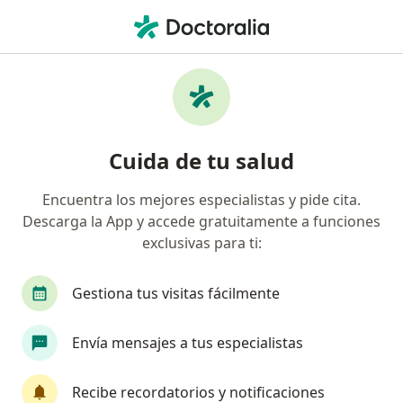
Men
Internista • Cusco, Cusco
Filtros
Seguro
Mapa
Internistas en Cusco
Cuida de tu salud
Encuentra los mejores especialistas y pide cita.
Descarga la App y accede gratuitamente a funciones
exclusivas para ti:
Gestiona tus visitas fácilmente
Dr. Edison Delgado Valencia
Envía mensajes a tus especialistas
Internista
AV. La Cultura 1522, Edificio Sao Paulo Oficina 104, Cusco
•
Mapa
Recibe recordatorios y notificaciones