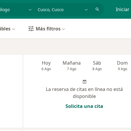
dad, enfermedad o nombre
p. ej. Lima
Iniciar
ibles
Más filtros
Hoy
Mañana
Sáb
Dom
6 Ago
7 Ago
8 Ago
9 Ago
La reserva de citas en línea no está
disponible
Solicita una cita