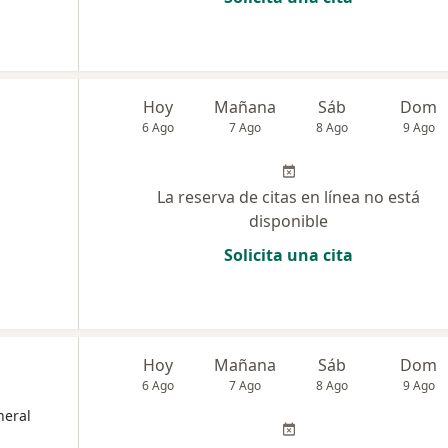
Hoy
Mañana
Sáb
Dom
6 Ago
7 Ago
8 Ago
9 Ago
La reserva de citas en línea no está
disponible
Solicita una cita
Hoy
Mañana
Sáb
Dom
6 Ago
7 Ago
8 Ago
9 Ago
neral