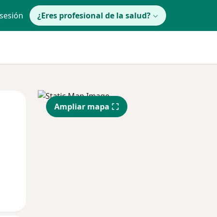
 sesión
¿Eres profesional de la salud?
lunes
Mar
Mié
Ampliar mapa
10 Ago
11 Ago
12 Ago