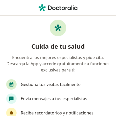
Men
La Positiva • Cusco, Cusco
Página De Inicio
Cusco
La Positiva
Cuida de tu salud
Encuentra los mejores especialistas y pide cita.
Descarga la App y accede gratuitamente a funciones
exclusivas para ti:
Gestiona tus visitas fácilmente
Envía mensajes a tus especialistas
Recibe recordatorios y notificaciones