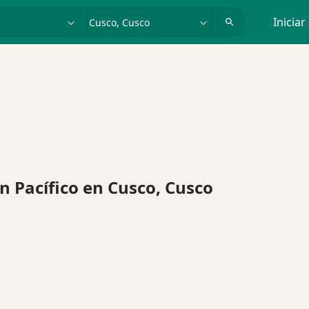
dad, enfermedad o nombre
p. ej. Lima
Iniciar
 Pacífico en Cusco, Cusco