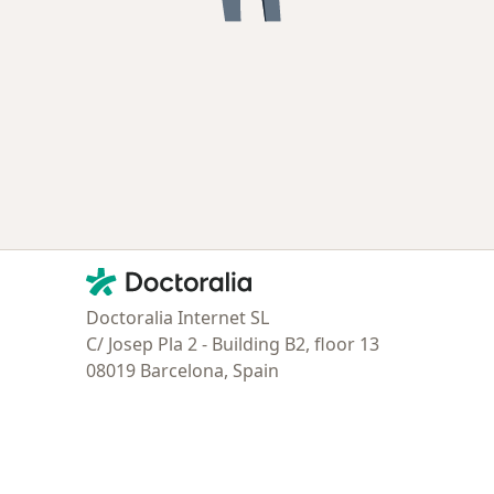
Contacto
Doctoralia - Página de inicio
Doctoralia Internet SL
C/ Josep Pla 2 - Building B2, floor 13
08019 Barcelona, Spain