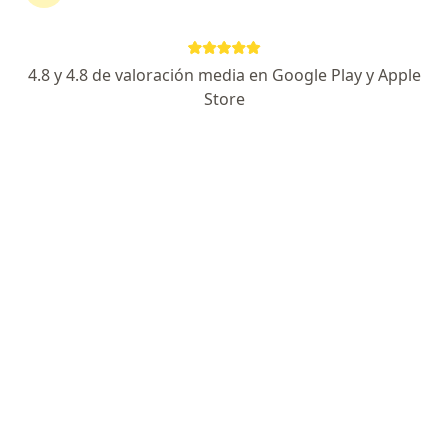
F2GV+85 Cusco, Peru, Cusco
•
Mapa
Otorrinolaringología Dr. Quintana | Av. de la Cultura, 1214
Visita Otorrinolaringología
Precio sin especificar
4.8 y 4.8 de valoración media en Google Play y Apple
Este especialista no ofrece reserva de cita en línea en esta dirección.
Store
Solicita una cita
Dr. Juan Jose M. Kopa
Otorrino
Av Cusco #100, San Sebastian, Cusco
•
Mapa
Dr. Juan Jose kopa Experto en Rinoplastia y Cirugía Facial