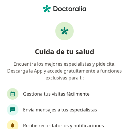
Men
Otorrino • Cusco, Cusco
Filtros
Mapa
Otorrinos en Cusco
Cuida de tu salud
Encuentra los mejores especialistas y pide cita.
Descarga la App y accede gratuitamente a funciones
exclusivas para ti:
Gestiona tus visitas fácilmente
Dr. Christiaan Quintana Rodriguez
Envía mensajes a tus especialistas
Otorrino
3 opinión
Recibe recordatorios y notificaciones