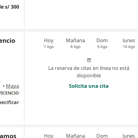
e s/ 300
cencio
Hoy
Mañana
Dom
lunes
7 Ago
8 Ago
9 Ago
10 Ago
La reserva de citas en línea no está
disponible
•
Mapa
Solicita una cita
VICENCIO
pecificar
Ramos
Hoy
Mañana
Dom
lunes