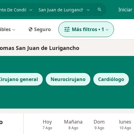
dad, enfermedad o nombre
p. ej. Lima
Iniciar
ibles
Seguro
Más filtros
•
1
ilomas San Juan de Lurigancho
Cirujano general
Neurocirujano
Cardiólogo
o
Hoy
Mañana
Dom
lunes
7 Ago
8 Ago
9 Ago
10 Ago