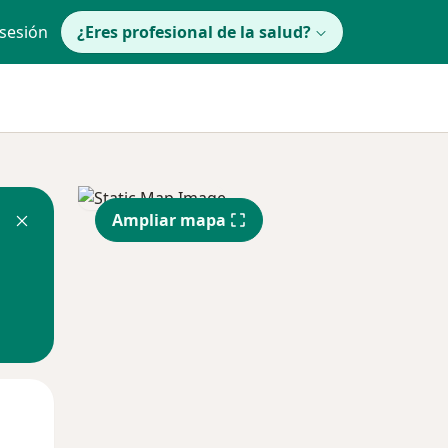
 sesión
¿Eres profesional de la salud?
Ampliar mapa
Mar
Mié
Jue
11 Ago
12 Ago
13 Ago