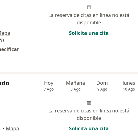
La reserva de citas en línea no está
disponible
Mapa
Solicita una cita
N)
pecificar
indo
Hoy
Mañana
Dom
lunes
7 Ago
8 Ago
9 Ago
10 Ago
La reserva de citas en línea no está
disponible
820, La Molina
•
Mapa
Solicita una cita