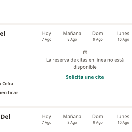
el
Hoy
Mañana
Dom
lunes
7 Ago
8 Ago
9 Ago
10 Ago
La reserva de citas en línea no está
disponible
Solicita una cita
a Cefra
pecificar
 Del
Hoy
Mañana
Dom
lunes
7 Ago
8 Ago
9 Ago
10 Ago