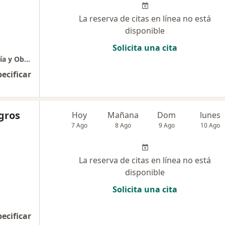
La reserva de citas en línea no está
disponible
Solicita una cita
Scan Fetus- Centro Materno Fetal Ginecología y Obstetricia
pecificar
agros
Hoy
Mañana
Dom
lunes
7 Ago
8 Ago
9 Ago
10 Ago
La reserva de citas en línea no está
disponible
Solicita una cita
pecificar