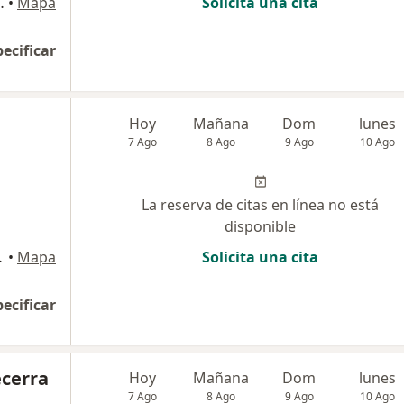
NCER, Pueblo Libre
•
Mapa
Solicita una cita
pecificar
Hoy
Mañana
Dom
lunes
7 Ago
8 Ago
9 Ago
10 Ago
La reserva de citas en línea no está
disponible
 Lurigancho
•
Mapa
Solicita una cita
pecificar
ecerra
Hoy
Mañana
Dom
lunes
7 Ago
8 Ago
9 Ago
10 Ago