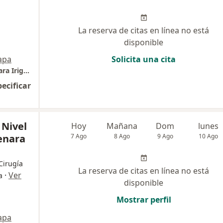
La reserva de citas en línea no está
disponible
apa
Solicita una cita
Essalud - Hospital Nivel IV Guillermo Almenara Irigoyen
pecificar
 Nivel
Hoy
Mañana
Dom
lunes
enara
7 Ago
8 Ago
9 Ago
10 Ago
 Cirugía
La reserva de citas en línea no está
·
Ver
a
disponible
Mostrar perfil
apa