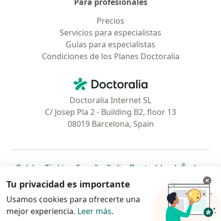
Para profesionales
Precios
Servicios para especialistas
Guías para especialistas
Condiciones de los Planes Doctoralia
Contacto
Doctoralia - Página de inicio
Doctoralia Internet SL
C/ Josep Pla 2 - Building B2, floor 13
08019 Barcelona, Spain
se abre en una nueva pestaña
se abre en una nueva pestaña
se abre en una nueva pestaña
se abre en una nueva pes
se abre en 
se a
Polska
,
Türkiye
,
España
,
Italia
,
Deutschland
,
Česko
,
se abre en una nueva pestaña
se abre en una nueva pestaña
se abre en una nueva pestaña
se abre en una nueva p
se abre en 
se abr
Portugal
,
México
,
Chile
,
Brasil
,
Argentina
,
Perú
,
Tu privacidad es importante
se abre en una nueva pe
Colombia
Usamos cookies para ofrecerte una
mejor experiencia.
www.doctoralia.pe © 2026 - Encuentra tu
Leer más
.