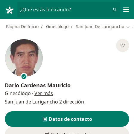
Men
¿Qué estás buscando?
Página De Inicio
Ginecólogo
San Juan De Lurigancho
Cam
Dario Cardenas Mauricio
sobre las especializaciones
Ginecólogo
·
Ver más
San Juan de Lurigancho
2 dirección
Datos de contacto