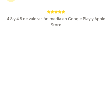
Jorge Odon Alarcon Villaverde
4.8 y 4.8 de valoración media en Google Play y Apple
Store
Epidemiólogo
Lima
Jose Luis Claros Manotupa
Epidemiólogo, Internista
Lima
Marisol Roxana Vicuña Olivera
Epidemiólogo
Lima
Luis Fernando Villanueva Garcia