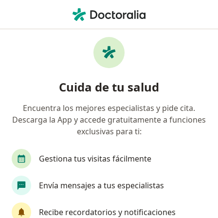
Men
¿Qué estás buscando?
Página De Inicio
Servicios
Primera Visita Medicina General
Primera visita medicina general -
Cuida de tu salud
Información, expertos y
Encuentra los mejores especialistas y pide cita.
preguntas frecuentes
Descarga la App y accede gratuitamente a funciones
exclusivas para ti:
Gestiona tus visitas fácilmente
Información
Envía mensajes a tus especialistas
Expertos en primera visita medicina general
Recibe recordatorios y notificaciones