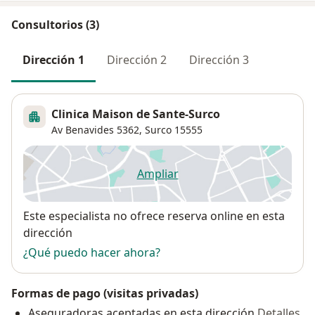
Consultorios (3)
Dirección 1
Dirección 2
Dirección 3
Clinica Maison de Sante-Surco
Av Benavides 5362,
Surco
15555
Ampliar
se abre en una nueva pestañ
Disponibilidad
Este especialista no ofrece reserva online en esta
dirección
¿Qué puedo hacer ahora?
Formas de pago (visitas privadas)
Aseguradoras aceptadas en esta dirección
Detalles