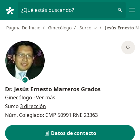
Men
¿Qué estás buscando?
Página De Inicio
Ginecólogo
Surco
Jesús Ernesto M
Cambiar de ciudad
Dr.
Jesús Ernesto Marreros Grados
sobre las especializaciones
Ginecólogo
·
Ver más
Surco
3 dirección
Núm. Colegiado: CMP 50991 RNE 23363
Datos de contacto