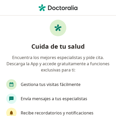
Men
Tratamiento De Condilomas • Miraflores, Lima
Filtros
• 1
Seguro
Mapa
Especialistas en Tratamiento de condilomas
Cuida de tu salud
Miraflores
Encuentra los mejores especialistas y pide cita.
Descarga la App y accede gratuitamente a funciones
¿Qué especialidad estás buscando?
exclusivas para ti:
Ginecólogo
Oncólogo
Cirujano general
Gestiona tus visitas fácilmente
Envía mensajes a tus especialistas
Recibe recordatorios y notificaciones