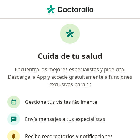
Men
Especialista En Emergencias • San Juan de Lurigancho, Lima
Filtros
Seguro
Mapa
Especialistas en emergencias en San Juan
Cuida de tu salud
de Lurigancho
Encuentra los mejores especialistas y pide cita.
Descarga la App y accede gratuitamente a funciones
exclusivas para ti:
Gestiona tus visitas fácilmente
Envía mensajes a tus especialistas
Ambulancias Via Medica
Medicina de emergencias y desastres, Medicina general,
Recibe recordatorios y notificaciones
Enfermería