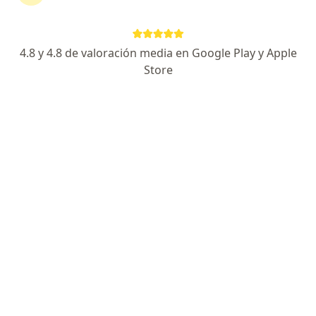
Lima, Lima
•
Mapa
Ningún profesional de este centro tiene citas disponibles
4.8 y 4.8 de valoración media en Google Play y Apple
Store
Mostrar perfil
SKIN MEDICAL
Medicina de emergencias y desastres
Av. Augusto Pérez Araníbar 2380, Magdalena del Mar
•
Mapa
Ningún profesional de este centro tiene citas disponibles