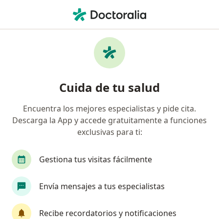
Men
Examen De Papanicolau Pap • San Juan de Lurigancho, Lima
Filtros
• 1
Seguro
Mapa
Especialistas en Examen de Papanicolau
Cuida de tu salud
(PAP) San Juan de Lurigancho
Encuentra los mejores especialistas y pide cita.
Descarga la App y accede gratuitamente a funciones
¿Qué especialidad estás buscando?
exclusivas para ti:
Ginecólogo
Médico general
Patólogo
Gestiona tus visitas fácilmente
Envía mensajes a tus especialistas
Recibe recordatorios y notificaciones