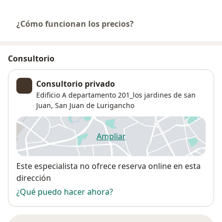
¿Cómo funcionan los precios?
Consultorio
Consultorio privado
Edificio A departamento 201_los jardines de san
Juan,
San Juan de Lurigancho
Ampliar
se abre en una nueva pestañ
Disponibilidad
Este especialista no ofrece reserva online en esta
dirección
¿Qué puedo hacer ahora?