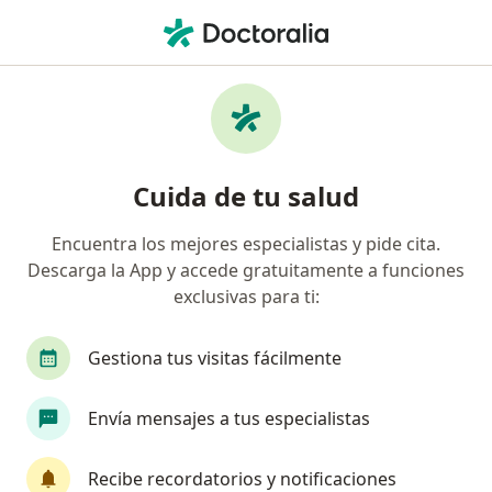
Men
Tratamiento De Condilomas • Pueblo Libre, Lima
Filtros
• 1
Seguro
Mapa
Especialistas en Tratamiento de condilomas
Cuida de tu salud
Pueblo Libre
Encuentra los mejores especialistas y pide cita.
Descarga la App y accede gratuitamente a funciones
¿Qué especialidad estás buscando?
exclusivas para ti:
Ginecólogo
Cirujano general
Médico gene
Gestiona tus visitas fácilmente
Envía mensajes a tus especialistas
Recibe recordatorios y notificaciones