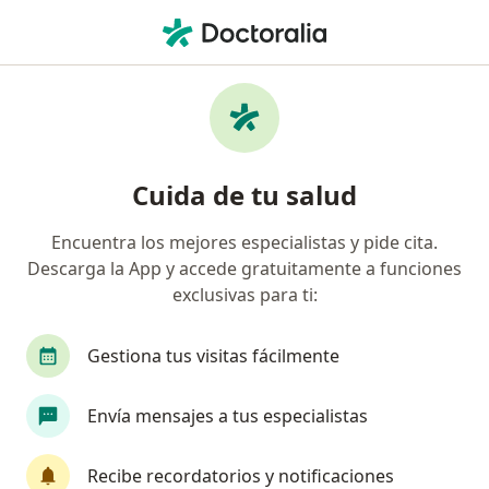
Men
Orientación Vocacional • San Martín de Porres, Lima
Filtros
• 1
Mapa
Especialistas en Orientación vocacional San
Cuida de tu salud
Martín de Porres
Encuentra los mejores especialistas y pide cita.
Descarga la App y accede gratuitamente a funciones
¿Qué especialidad estás buscando?
exclusivas para ti:
Psicólogo
Terapeuta complementario
Méd
Gestiona tus visitas fácilmente
Envía mensajes a tus especialistas
Recibe recordatorios y notificaciones