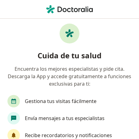
Men
Relajación Progresiva • San Martín de Porres, Lima
Filtros
• 1
Seguro
Mapa
Especialistas en Relajación progresiva San
Cuida de tu salud
Martín de Porres
Encuentra los mejores especialistas y pide cita.
Descarga la App y accede gratuitamente a funciones
¿Qué especialidad estás buscando?
exclusivas para ti:
Psicólogo
Ginecólogo
Médico general
Gestiona tus visitas fácilmente
Envía mensajes a tus especialistas
Recibe recordatorios y notificaciones