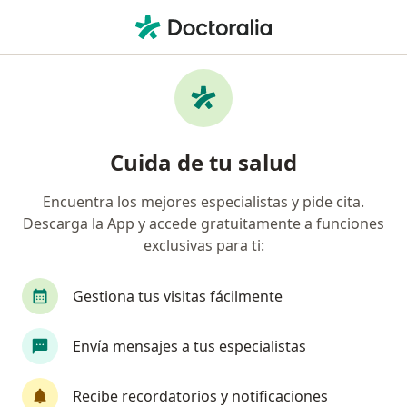
Men
Consulta Psicológica Familiar • San Martín de Porres, Lima
Filtros
• 1
Seguro
Mapa
Especialistas en Consulta Psicológica
Cuida de tu salud
Familiar San Martín de Porres
Encuentra los mejores especialistas y pide cita.
Descarga la App y accede gratuitamente a funciones
¿Qué especialidad estás buscando?
exclusivas para ti:
Psicólogo
Gestiona tus visitas fácilmente
Envía mensajes a tus especialistas
Recibe recordatorios y notificaciones