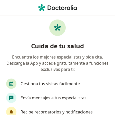
Men
Terapia De Familia • San Martín de Porres, Lima
Filtros
• 1
Seguro
Mapa
Especialistas en Terapia de familia San
Cuida de tu salud
Martín de Porres
Encuentra los mejores especialistas y pide cita.
Descarga la App y accede gratuitamente a funciones
¿Qué especialidad estás buscando?
exclusivas para ti:
Psicólogo
Psiquiatra
Terapeuta compleme
Gestiona tus visitas fácilmente
Envía mensajes a tus especialistas
Recibe recordatorios y notificaciones