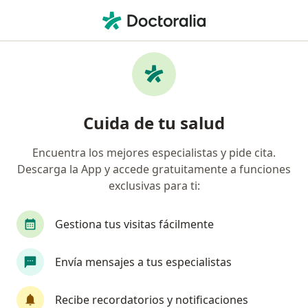
Men
Test Psicológicos • San Martín de Porres, Lima
Filtros
• 1
Seguro
Mapa
Especialistas en Test psicológicos San
Cuida de tu salud
Martín de Porres
Encuentra los mejores especialistas y pide cita.
Descarga la App y accede gratuitamente a funciones
¿Qué especialidad estás buscando?
exclusivas para ti:
Psicólogo
Terapeuta complementario
Esp
Gestiona tus visitas fácilmente
Envía mensajes a tus especialistas
Recibe recordatorios y notificaciones