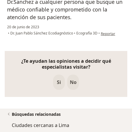
Dr.Sanchez a cualquier persona que busque un
médico confiable y comprometido con la
atención de sus pacientes.
20 de junio de 2023
en opinión del us
•
Dr. Juan Pablo Sánchez Ecodiagnóstico
•
Ecografía 3D
•
Reportar
¿Te ayudan las opiniones a decidir qué
especialistas visitar?
Si
No
Búsquedas relacionadas
Ciudades cercanas a Lima