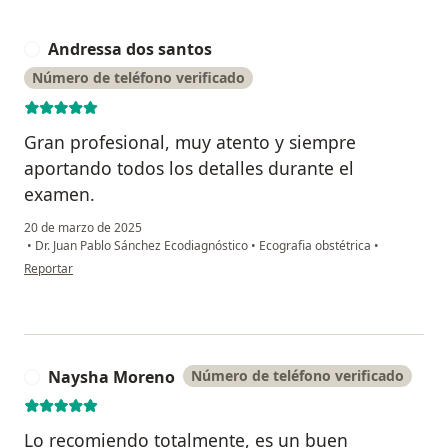
Andressa dos santos
A
Número de teléfono verificado
Gran profesional, muy atento y siempre
aportando todos los detalles durante el
examen.
20 de marzo de 2025
•
Dr. Juan Pablo Sánchez Ecodiagnóstico
•
Ecografia obstétrica
•
en opinión del usuario Andressa dos santos
Reportar
Naysha Moreno
Número de teléfono verificado
N
Lo recomiendo totalmente, es un buen