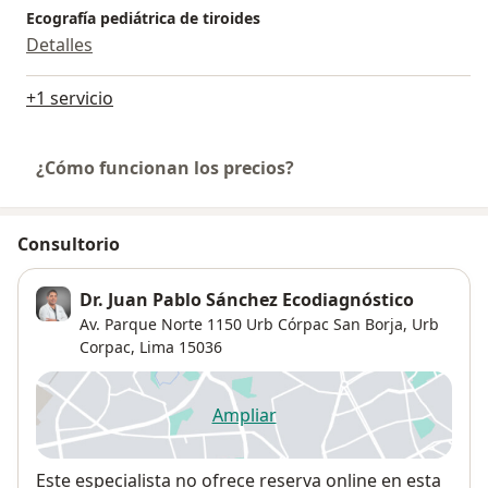
Ecografía pediátrica de tiroides
Detalles
+1 servicio
¿Cómo funcionan los precios?
Consultorio
Dr. Juan Pablo Sánchez Ecodiagnóstico
Av. Parque Norte 1150 Urb Córpac San Borja,
Urb
Corpac
,
Lima
15036
Ampliar
se abre en una nueva pestañ
Disponibilidad
Este especialista no ofrece reserva online en esta