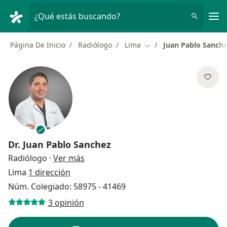
Men
¿Qué estás buscando?
Página De Inicio
Radiólogo
Lima
Juan Pablo Sanch
Cambiar de ciudad
Dr.
Juan Pablo Sanchez
sobre las especializaciones
Radiólogo
·
Ver más
Lima
1 dirección
Núm. Colegiado: 58975 - 41469
3 opinión