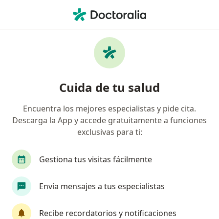
Men
Anexectomía • San Isidro, Lima
Filtros
• 1
Seguro
Mapa
Especialistas en Anexectomía San Isidro
Cuida de tu salud
Encuentra los mejores especialistas y pide cita.
¿Qué especialidad estás buscando?
Descarga la App y accede gratuitamente a funciones
Ginecólogo
Cirujano general
Oncólogo
exclusivas para ti:
Gestiona tus visitas fácilmente
Envía mensajes a tus especialistas
Recibe recordatorios y notificaciones