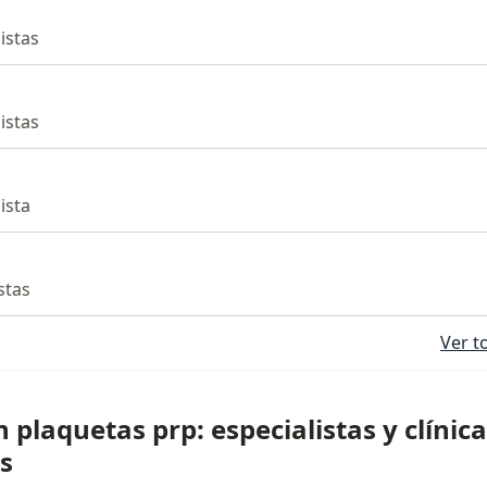
listas
listas
lista
istas
Ver t
 plaquetas prp: especialistas y clínic
s