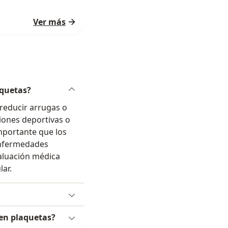
Ver más
aquetas?
 reducir arrugas o
iones deportivas o
mportante que los
enfermedades
valuación médica
lar.
 en plaquetas?