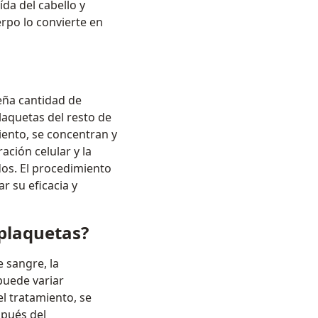
ída del cabello y
erpo lo convierte en
eña cantidad de
laquetas del resto de
iento, se concentran y
ación celular y la
dos. El procedimiento
r su eficacia y
plaquetas?
 sangre, la
 puede variar
el tratamiento, se
spués del