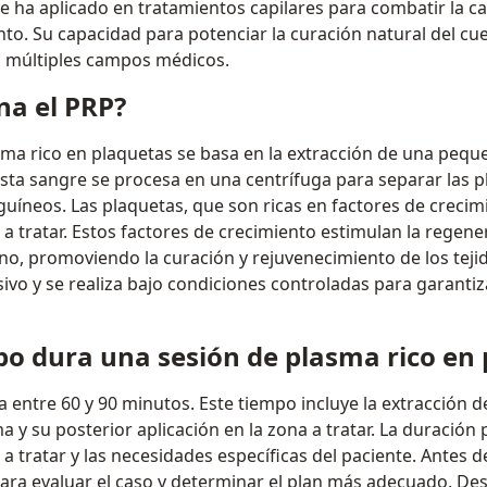
e ha aplicado en tratamientos capilares para combatir la ca
nto. Su capacidad para potenciar la curación natural del cu
n múltiples campos médicos.
na el PRP?
sma rico en plaquetas se basa en la extracción de una pequ
Esta sangre se procesa en una centrífuga para separar las p
íneos. Las plaquetas, que son ricas en factores de crecim
 a tratar. Estos factores de crecimiento estimulan la regener
o, promoviendo la curación y rejuvenecimiento de los teji
vo y se realiza bajo condiciones controladas para garantiza
o dura una sesión de plasma rico en 
 entre 60 y 90 minutos. Este tiempo incluye la extracción de
 y su posterior aplicación en la zona a tratar. La duración
 tratar y las necesidades específicas del paciente. Antes d
para evaluar el caso y determinar el plan más adecuado. De