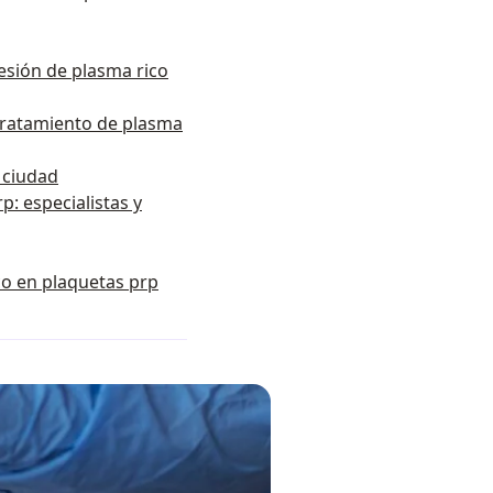
esión de plasma rico
tratamiento de plasma
r ciudad
p: especialistas y
o en plaquetas prp