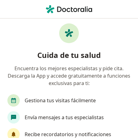
Men
Neumólogo • Callao, Callao
Filtros
Seguro
Mapa
Neumólogos en Callao
Cuida de tu salud
Encuentra los mejores especialistas y pide cita.
Descarga la App y accede gratuitamente a funciones
exclusivas para ti:
Gestiona tus visitas fácilmente
Dr. Ronald Rupire Misaico
Envía mensajes a tus especialistas
·
Ver más
Neumólogo
201 opinión
Recibe recordatorios y notificaciones