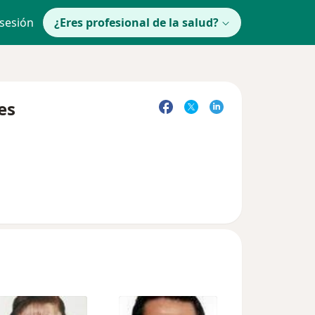
 sesión
¿Eres profesional de la salud?
es