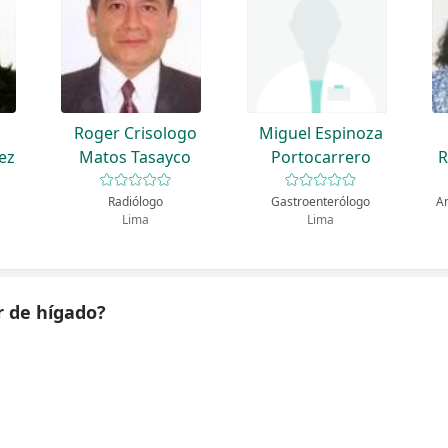
Roger Crisologo
Miguel Espinoza
ez
Matos Tasayco
Portocarrero
R
Radiólogo
Gastroenterólogo
An
Lima
Lima
r de hígado?