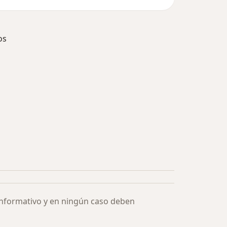
os
ía: Especialistas más solicitados
informativo y en ningún caso deben