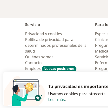
Servicio
Para l
Privacidad y cookies
Especia
Política de privacidad para
Clínica
determinados profesionales de la
Pregun
salud
Medic
Quiénes somos
Servici
Contacto
Enfer
Empleos
Pregun
Nuevas posiciones
Condiciones Generales de
Aplicac
Contratación
Tu privacidad es important
Usamos cookies para ofrecerte u
Leer más
.
se abre en una n
se abre 
s
Polska
,
Türkiye
,
España
,