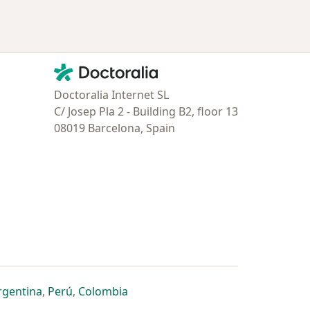
Contacto
Doctoralia - Página de inicio
Doctoralia Internet SL
C/ Josep Pla 2 - Building B2, floor 13
08019 Barcelona, Spain
estaña
 nueva pestaña
n una nueva pestaña
 abre en una nueva pestaña
se abre en una nueva pestaña
se abre en una nueva pestaña
se abre en una nueva pestaña
rgentina
,
Perú
,
Colombia