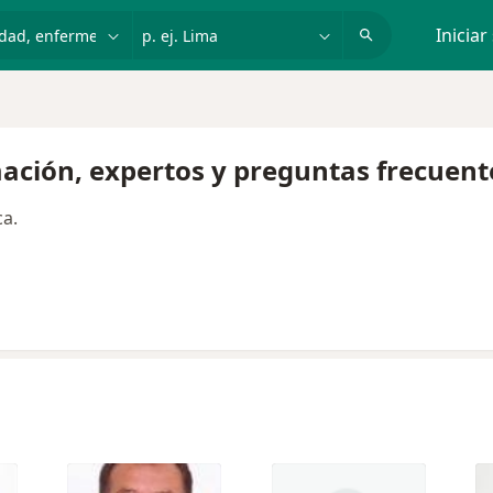
dad, enfermedad o nombre
p. ej. Lima
Iniciar
mación, expertos y preguntas frecuent
a.