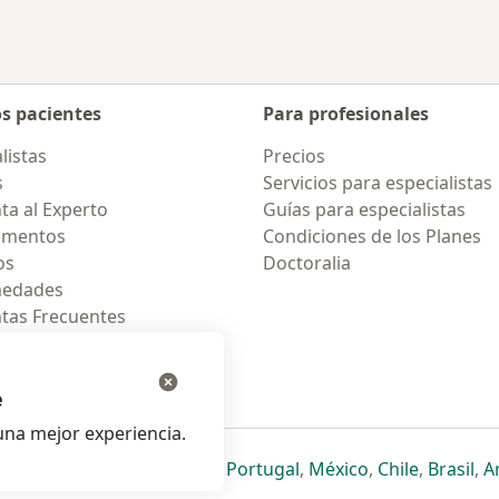
os pacientes
Para profesionales
listas
Precios
s
Servicios para especialistas
ta al Experto
Guías para especialistas
amentos
Condiciones de los Planes
os
Doctoralia
medades
tas Frecuentes
ión para celular
e
na mejor experiencia.
ueva pestaña
en una nueva pestaña
e abre en una nueva pestaña
se abre en una nueva pestaña
se abre en una nueva pestaña
se abre en una nueva pestaña
se abre en una nueva p
se abre en una
se abre e
se
Italia
,
Deutschland
,
Česko
,
Portugal
,
México
,
Chile
,
Brasil
,
A