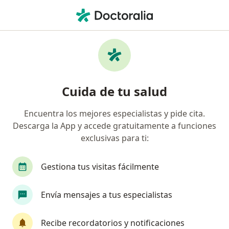
Men
¿Qué estás buscando?
Página De Inicio
Servicios
Vph Verruga Genital
Vph verruga genital -
Cuida de tu salud
Información, expertos y
preguntas frecuentes
Encuentra los mejores especialistas y pide cita.
Descarga la App y accede gratuitamente a funciones
exclusivas para ti:
Gestiona tus visitas fácilmente
Información
Envía mensajes a tus especialistas
Expertos en vph verruga genital
Recibe recordatorios y notificaciones