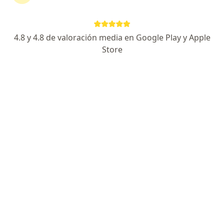
Sandino Villanueva
4.8 y 4.8 de valoración media en Google Play y Apple
Urólogo
Store
Ate Vitarte
Agendar cita
Juan Manuel Terrones Deza
Urólogo
Trujillo
Anibal Machon Ore
Urólogo
Callao
Eugeny Mijailovich Gordey