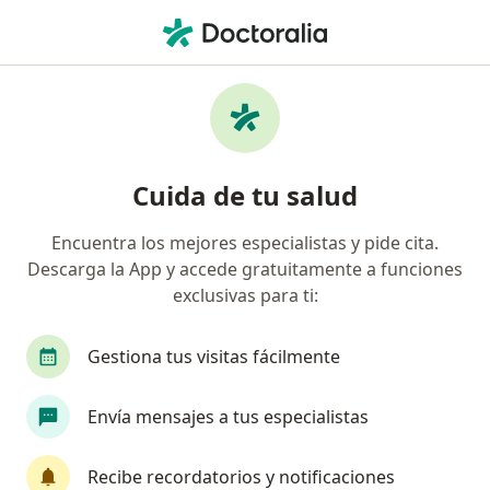
Men
¿Qué estás buscando?
Página De Inicio
Servicios
Revisión De Patologia
Revisión de patologia -
Cuida de tu salud
Información, expertos y
preguntas frecuentes
Encuentra los mejores especialistas y pide cita.
Descarga la App y accede gratuitamente a funciones
exclusivas para ti:
Gestiona tus visitas fácilmente
Información
Envía mensajes a tus especialistas
Expertos en revisión de patologia
Recibe recordatorios y notificaciones