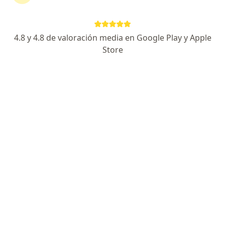
Juan Manuel Terrones Deza
4.8 y 4.8 de valoración media en Google Play y Apple
Urólogo
Store
Trujillo
Anibal Machon Ore
Urólogo
Callao
Eugeny Mijailovich Gordey
Smirnov
Urólogo
Arequipa
Carlos Luis Tapia Augustín