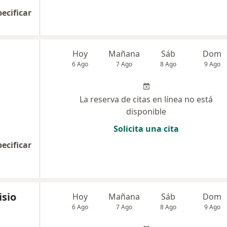
pecificar
Hoy
Mañana
Sáb
Dom
6 Ago
7 Ago
8 Ago
9 Ago
La reserva de citas en línea no está
disponible
Solicita una cita
pecificar
isio
Hoy
Mañana
Sáb
Dom
6 Ago
7 Ago
8 Ago
9 Ago