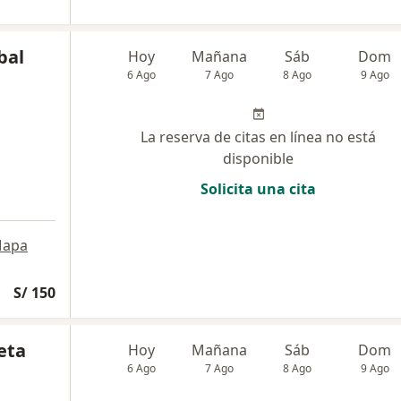
bal
Hoy
Mañana
Sáb
Dom
6 Ago
7 Ago
8 Ago
9 Ago
La reserva de citas en línea no está
disponible
Solicita una cita
apa
S/ 150
eta
Hoy
Mañana
Sáb
Dom
6 Ago
7 Ago
8 Ago
9 Ago