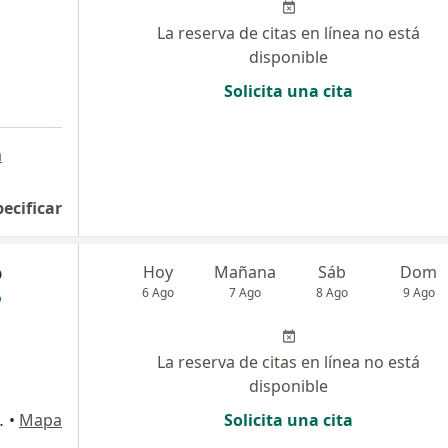
La reserva de citas en línea no está
disponible
Solicita una cita
a
pecificar
o
Hoy
Mañana
Sáb
Dom
6 Ago
7 Ago
8 Ago
9 Ago
La reserva de citas en línea no está
disponible
ria lima, Lima
•
Mapa
Solicita una cita