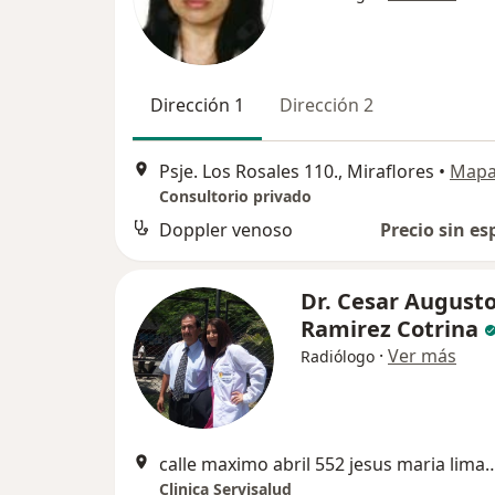
Dirección 1
Dirección 2
Psje. Los Rosales 110., Miraflores
•
Map
Consultorio privado
Doppler venoso
Precio sin es
Dr. Cesar August
Ramirez Cotrina
·
Ver más
Radiólogo
calle maximo abril 552 jesus ma
Clinica Servisalud