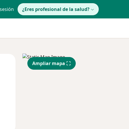
 sesión
¿Eres profesional de la salud?
lunes
Mar
Mié
Ampliar mapa
10 Ago
11 Ago
12 Ago