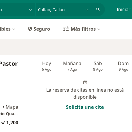
dad, enfermedad o nombre
p. ej. Lima
Iniciar
ibles
Seguro
Más filtros
Pastor
Hoy
Mañana
Sáb
Dom
6 Ago
7 Ago
8 Ago
9 Ago
La reserva de citas en línea no está
disponible
•
Mapa
Solicita una cita
Centro Ecográfico Especializado - sede Edificio Qualis
s/ 1,200